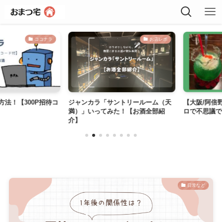
ココナラ
お店レポ
！【300P招待コ
ジャンカラ「サントリールーム（天
【大阪/阿倍野区
満）」いってみた！【お酒全部紹
ロで不思議でし
介】
日常など