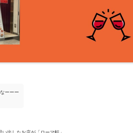
なーーー
思い出したお店が「ローマ軒」。