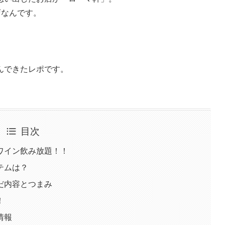
店なんです。
んできたレポです。
目次
ワイン飲み放題！！
テムは？
だ内容とつまみ
！
情報