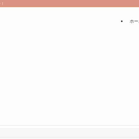
介！
ホー